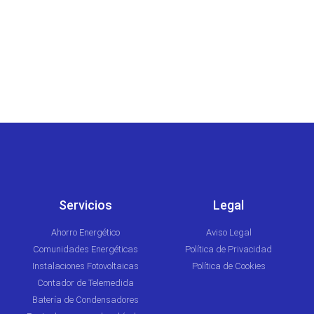
SOSTENIBLES
Servicios
Legal
Ahorro Energético
Aviso Legal
Comunidades Energéticas
Política de Privacidad
Instalaciones Fotovoltaicas
Política de Cookies
Contador de Telemedida
Batería de Condensadores