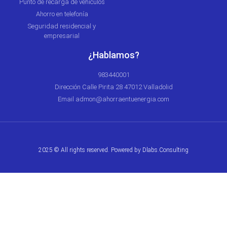
Punto de recarga de vehículos
Ahorro en telefonía
Seguridad residencial y
empresarial
¿Hablamos?
983440001
Dirección Calle Pirita 28 47012 Valladolid
Email admon@ahorraentuenergia.com
2025 © All rights reserved. Powered by
Dlabs.Consulting