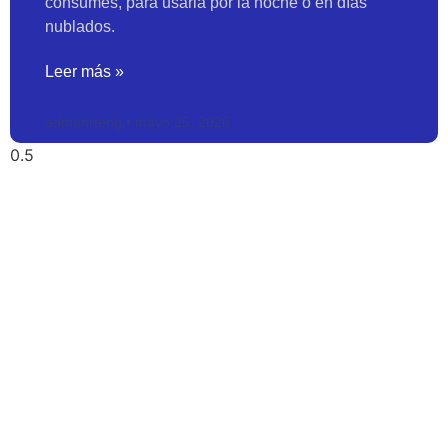
consumes, para usarla por la noche o en días
nublados.
Leer más »
admahrteng
mayo 25, 2026
TRANSFORMANDO LA
ENERGÍA
EN AHORROS