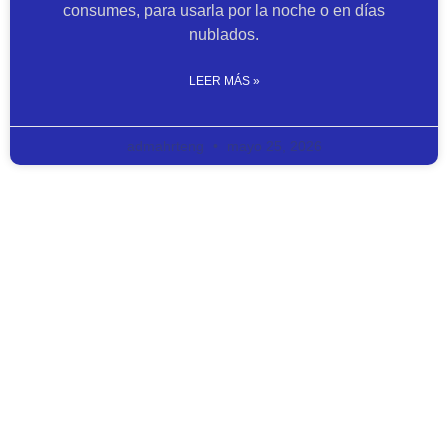
consumes, para usarla por la noche o en días
nublados.
LEER MÁS »
admahrteng
mayo 25, 2026
TRANSFORMANDO LA
ENERGÍA
EN AHORROS