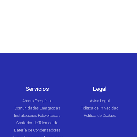
SOSTENIBLES
Servicios
Legal
Ahorro Energético
Aviso Legal
Comunidades Energéticas
Política de Privacidad
Instalaciones Fotovoltaicas
Política de Cookies
Contador de Telemedida
Batería de Condensadores