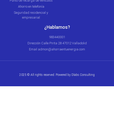
Punto de recarga de vehículos
Ahorro en telefonía
Seguridad residencial y
empresarial
¿Hablamos?
983440001
Dirección Calle Pirita 28 47012 Valladolid
Email admon@ahorraentuenergia.com
2025 © All rights reserved. Powered by
Dlabs.Consulting