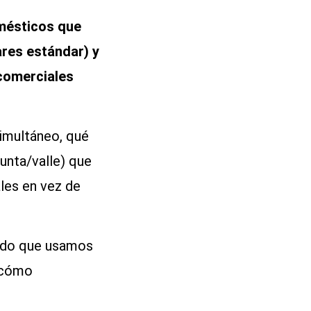
omésticos que
ares estándar) y
 comerciales
imultáneo, qué
unta/valle) que
ales en vez de
todo que usamos
s cómo