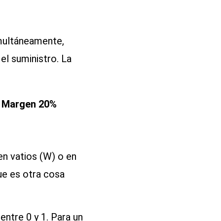
imultáneamente,
 el suministro. La
+ Margen 20%
en vatios (W) o en
ue es otra cosa
ntre 0 y 1. Para un