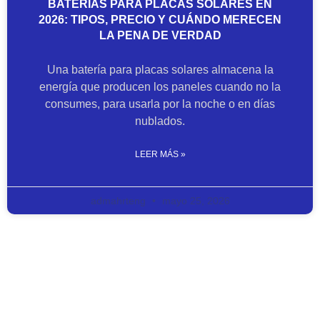
BATERÍAS PARA PLACAS SOLARES EN
2026: TIPOS, PRECIO Y CUÁNDO MERECEN
LA PENA DE VERDAD
Una batería para placas solares almacena la
energía que producen los paneles cuando no la
consumes, para usarla por la noche o en días
nublados.
LEER MÁS »
admahrteng
mayo 25, 2026