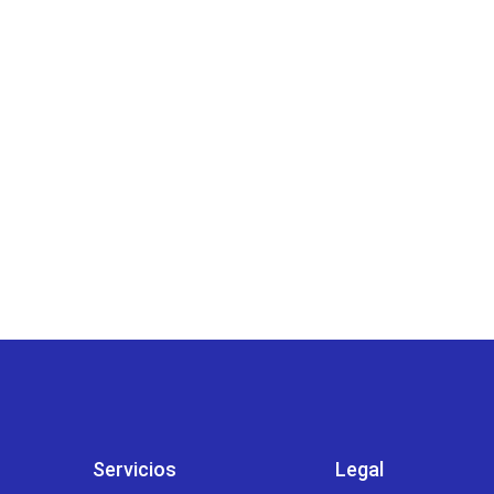
TRANSFORMANDO LA
ENERGÍA
EN AHORROS
SOSTENIBLES
Servicios
Legal