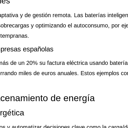
les
aptativa y de gestión remota. Las baterías intelig
sobrecargas y optimizando el autoconsumo, por ej
s tempranas.
empresas españolas
s de un 20% su factura eléctrica usando baterías
rrando miles de euros anuales. Estos ejemplos co
lmacenamiento de energía
rgética
os y automatizar decisiones clave como la carga/