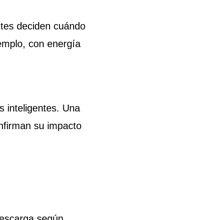
entes deciden cuándo
emplo, con energía
 inteligentes. Una
nfirman su impacto
descarga según